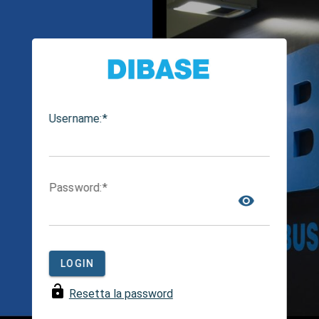
Single Sign On
U
sername:
P
assword:
TOGGL
LOGIN
Resetta la password