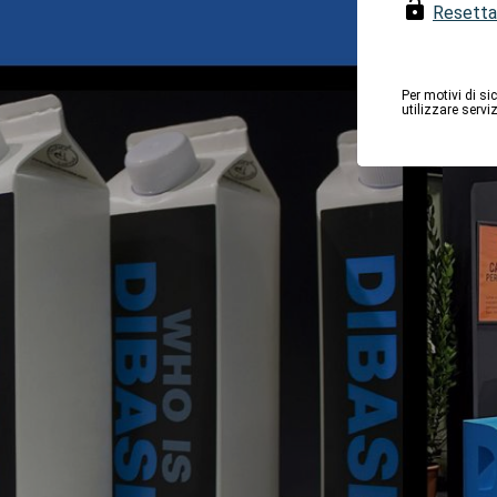
Resetta
Per motivi di si
utilizzare serv