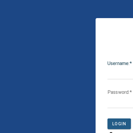
U
sername:
P
assword:
LOGIN