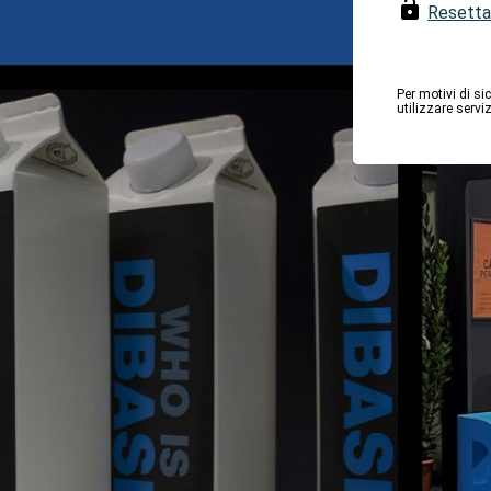
Resetta
Per motivi di si
utilizzare serv