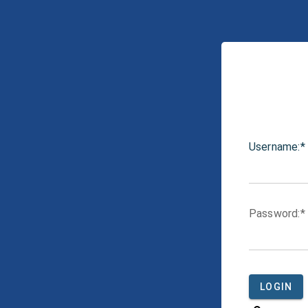
U
sername:
P
assword:
LOGIN